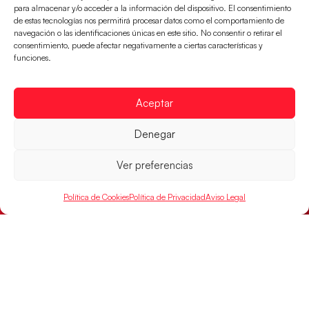
para almacenar y/o acceder a la información del dispositivo. El consentimiento
de estas tecnologías nos permitirá procesar datos como el comportamiento de
navegación o las identificaciones únicas en este sitio. No consentir o retirar el
consentimiento, puede afectar negativamente a ciertas características y
funciones.
Los Hispanos Juveniles jugarán las
semifinales del EHF EURO 2026
Aceptar
Los pupilos de Javier Márquez se han llevado el
partido de semifinales 29-27 ante Francia y mañana
Denegar
jugarán las semifinales
Ver preferencias
LEER MÁS
Política de Cookies
Política de Privacidad
Aviso Legal