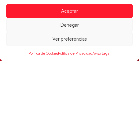
Aceptar
Denegar
Los Hispanos Juveniles se imponen a
Polonia para sacar su billete a cuartos de
Ver preferencias
final
Victoria 32-30 para el equipo dirigido por Javier
Política de Cookies
Política de Privacidad
Aviso Legal
Márquez
LEER MÁS