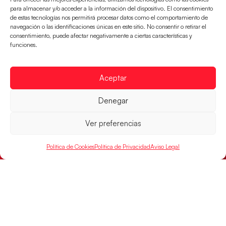
para almacenar y/o acceder a la información del dispositivo. El consentimiento
de estas tecnologías nos permitirá procesar datos como el comportamiento de
navegación o las identificaciones únicas en este sitio. No consentir o retirar el
consentimiento, puede afectar negativamente a ciertas características y
funciones.
Aceptar
Las Guerreras Juveniles sellan su billete para
Denegar
las semifinales
Ver preferencias
Las pupilas de Cristina Cabeza han remontado con
parcial de 7:1 que les ha dado el pase a semifinales
que
Política de Cookies
Política de Privacidad
Aviso Legal
LEER MÁS