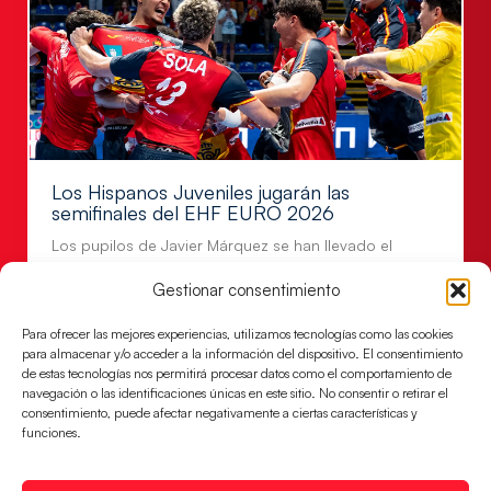
Los Hispanos Juveniles jugarán las
semifinales del EHF EURO 2026
Los pupilos de Javier Márquez se han llevado el
partido de semifinales 29-27 ante Francia y mañana
Gestionar consentimiento
jugarán las semifinales
LEER MÁS
Para ofrecer las mejores experiencias, utilizamos tecnologías como las cookies
para almacenar y/o acceder a la información del dispositivo. El consentimiento
de estas tecnologías nos permitirá procesar datos como el comportamiento de
navegación o las identificaciones únicas en este sitio. No consentir o retirar el
consentimiento, puede afectar negativamente a ciertas características y
funciones.