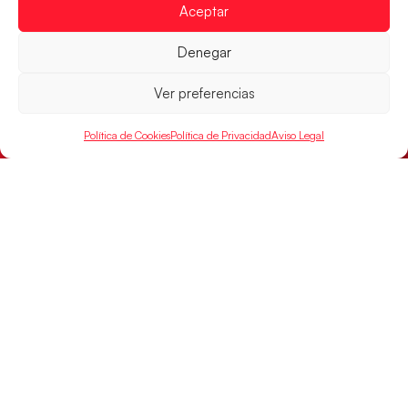
Aceptar
Denegar
Ver preferencias
Política de Cookies
Política de Privacidad
Aviso Legal
Las Guerreras Juveniles sellan su billete para
las semifinales
Las pupilas de Cristina Cabeza han remontado con
parcial de 7:1 que les ha dado el pase a semifinales
que
LEER MÁS