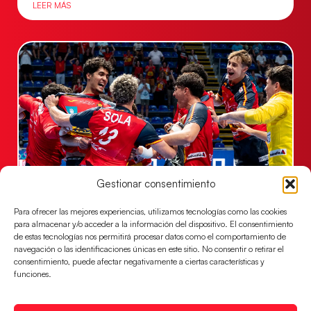
LEER MÁS
Gestionar consentimiento
Los Hispanos Juveniles jugarán las
semifinales del EHF EURO 2026
Para ofrecer las mejores experiencias, utilizamos tecnologías como las cookies
para almacenar y/o acceder a la información del dispositivo. El consentimiento
Los pupilos de Javier Márquez se han llevado el
de estas tecnologías nos permitirá procesar datos como el comportamiento de
partido de semifinales 29-27 ante Francia y mañana
navegación o las identificaciones únicas en este sitio. No consentir o retirar el
consentimiento, puede afectar negativamente a ciertas características y
jugarán las semifinales
funciones.
LEER MÁS