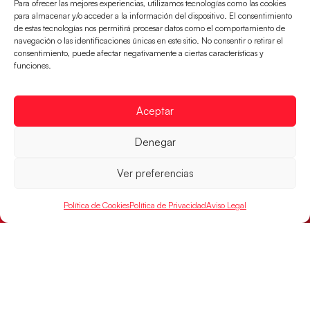
Para ofrecer las mejores experiencias, utilizamos tecnologías como las cookies
para almacenar y/o acceder a la información del dispositivo. El consentimiento
de estas tecnologías nos permitirá procesar datos como el comportamiento de
navegación o las identificaciones únicas en este sitio. No consentir o retirar el
consentimiento, puede afectar negativamente a ciertas características y
funciones.
Aceptar
Las Guerreras Juveniles sellan su billete para
Denegar
las semifinales
Ver preferencias
Las pupilas de Cristina Cabeza han remontado con
parcial de 7:1 que les ha dado el pase a semifinales
que
Política de Cookies
Política de Privacidad
Aviso Legal
LEER MÁS