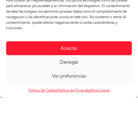
Para ofrecer las mejores experiencias, utilizamos tecnologías como las cookies
para almacenar y/o acceder a la información del dispositivo. El consentimiento
de estas tecnologías nos permitirá procesar datos como el comportamiento de
navegación o las identificaciones únicas en este sitio. No consentir o retirar el
consentimiento, puede afectar negativamente a ciertas características y
Las Guerreras Juveniles buscan ante Suiza
funciones.
un billete para las semifinales del Mundial
Las Guerreras Juveniles afronta este jueves, a las
Aceptar
15:00 h, los cuartos de final del Campeonato del
Mundo Juvenil frente
Denegar
LEER MÁS
Ver preferencias
Política de Cookies
Política de Privacidad
Aviso Legal