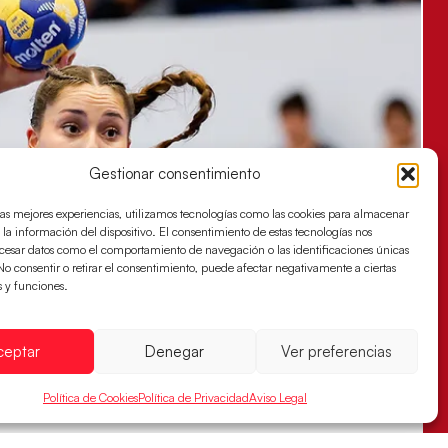
Gestionar consentimiento
las mejores experiencias, utilizamos tecnologías como las cookies para almacenar
 la información del dispositivo. El consentimiento de estas tecnologías nos
ocesar datos como el comportamiento de navegación o las identificaciones únicas
. No consentir o retirar el consentimiento, puede afectar negativamente a ciertas
s y funciones.
ceptar
Denegar
Ver preferencias
Política de Cookies
Política de Privacidad
Aviso Legal
s sellan su billete para las semifinales
za han remontado con parcial de 7:1 que les ha dado el pase