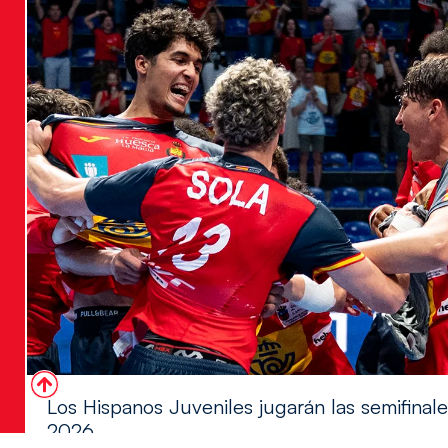
Los Hispanos Juveniles jugarán las semifina
2026