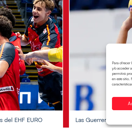
Para ofrecer 
y/o acceder a
permitirá pr
en este sitio
característica
A
les del EHF EURO
Las Guerreras Juvenile
Las pupilas de Cristina Cabe