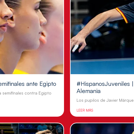
emifinales ante Egipto
#HispanosJuveniles | 
Alemania
a semifinales contra Egipto
Los pupilos de Javier Márquez
LEER MÁS