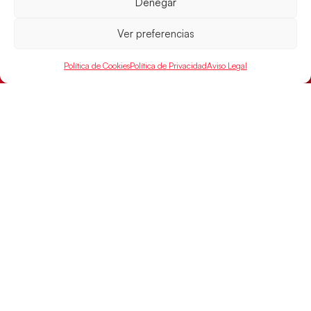
Denegar
Ver preferencias
Las Guerreras Juveniles sellan su billete para
las semifinales
Política de Cookies
Política de Privacidad
Aviso Legal
Las pupilas de Cristina Cabeza han remontado con
parcial de 7:1 que les ha dado el pase a semifinales
que
LEER MÁS