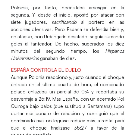
Poloinia, por tanto, necesitaba arriesgar en la
segunda. Y, desde el inicio, apostó por atacar con
siete jugadores,
sacrificando
al portero en las
acciones ofensivas. Pero
España
se defendía bien y,
en ataque, con Urdangarín desatado, seguía sumando
goles al tanteador. De hecho, superados los diez
minutos del segundo tiempo, los
Hispanos
Universitarios
ganaban de diez.
ESPAÑA CONTROLA EL DUELO
Aunque
Polonia
reaccionó y, justo cuando el choque
entraba en el último cuarto de hora, el combinado
polaco enlazaba un parcial de
0:4
y recortaba su
desventaja a
25:19.
Mas
España
, con un acertado
Pol
Quiroga
bajo palos (que sustituó a
Santamaría
) supo
cortar ese conato de reacción y consiguió que el
combinado rival no lograse reducir más la renta, para
que el choque finalizase
35:27
a favor de la
selección española.