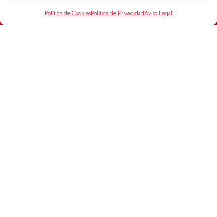
Política de Cookies
Política de Privacidad
Aviso Legal
Las Guerreras Juveniles sellan su billete para
las semifinales
Las pupilas de Cristina Cabeza han remontado con
parcial de 7:1 que les ha dado el pase a semifinales
que
LEER MÁS