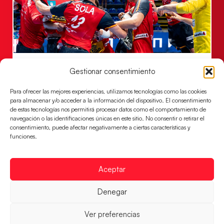
Los Hispanos Juveniles jugarán las
Gestionar consentimiento
semifinales del EHF EURO 2026
Para ofrecer las mejores experiencias, utilizamos tecnologías como las cookies
Los pupilos de Javier Márquez se han llevado el
para almacenar y/o acceder a la información del dispositivo. El consentimiento
partido de semifinales 29-27 ante Francia y mañana
de estas tecnologías nos permitirá procesar datos como el comportamiento de
jugarán las semifinales
navegación o las identificaciones únicas en este sitio. No consentir o retirar el
consentimiento, puede afectar negativamente a ciertas características y
LEER MÁS
funciones.
Aceptar
Denegar
Ver preferencias