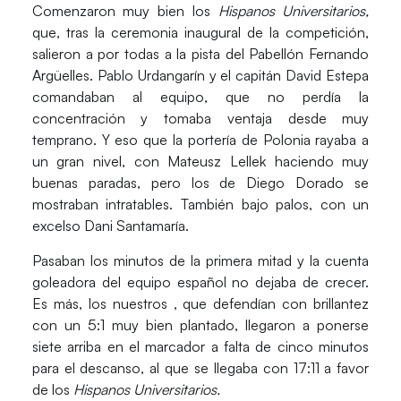
Comenzaron muy bien los
Hispanos Universitarios,
que, tras la ceremonia inaugural de la competición,
salieron a por todas a la pista del
Pabellón Fernando
Argüelles
.
Pablo Urdangarín
y el capitán
David Estepa
comandaban al equipo, que no perdía la
concentración y tomaba ventaja desde muy
temprano. Y eso que la portería de
Polonia
rayaba a
un gran nivel, con
Mateusz Lellek
haciendo muy
buenas paradas, pero los de
Diego Dorado s
e
mostraban intratables. También bajo palos, con un
excelso
Dani Santamaría.
Pasaban los minutos de la primera mitad y la cuenta
goleadora del equipo español no dejaba de crecer.
Es más, los nuestros , que defendían
con brillantez
con un 5:1 muy bien plantado,
llegaron a ponerse
siete arriba
en el marcador a falta de
cinco minutos
para el descanso, al que se llegaba con 17:11 a favor
de los
Hispanos Universitarios.