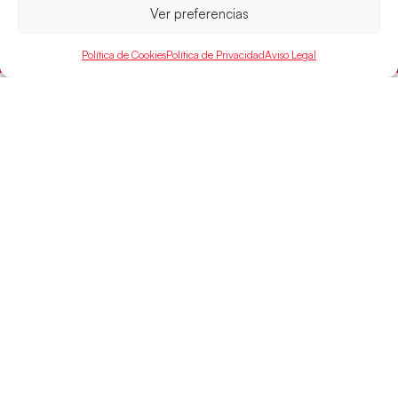
Mundo Juvenil frente
Ver preferencias
LEER MÁS
Política de Cookies
Política de Privacidad
Aviso Legal
SELECCIONES
ACCESO
LEGAL
DIRECTO
Hispanos
Política de
Guerreras
Competiciones
Privacidad