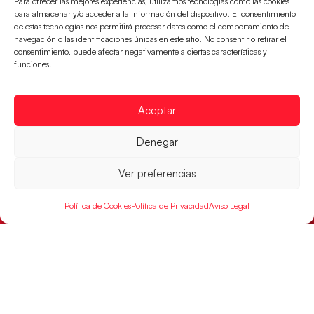
Para ofrecer las mejores experiencias, utilizamos tecnologías como las cookies
Las Guerreras Juveniles lucharán por el oro
para almacenar y/o acceder a la información del dispositivo. El consentimiento
mundialista
de estas tecnologías nos permitirá procesar datos como el comportamiento de
navegación o las identificaciones únicas en este sitio. No consentir o retirar el
El conjunto dirigido por Cristina Cabeza se lleva la
consentimiento, puede afectar negativamente a ciertas características y
victoria en las semifinales contra Egipto y luchará por
funciones.
el oro
LEER MÁS
Aceptar
Denegar
Ver preferencias
Política de Cookies
Política de Privacidad
Aviso Legal
Los Hispanos Juveniles buscarán el bronce
continental