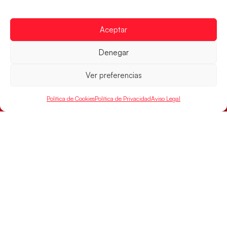
Un clásico ante Francia para buscar el
billete a semifinales del EHF EURO 2026
Aceptar
Los Hispanos Juveniles se enfrentarán a Francia en los
cuartos de final, este jueves a las 17:00h.
Denegar
LEER MÁS
Ver preferencias
Política de Cookies
Política de Privacidad
Aviso Legal
Las Guerreras Juveniles buscan ante Suiza
un billete para las semifinales del Mundial