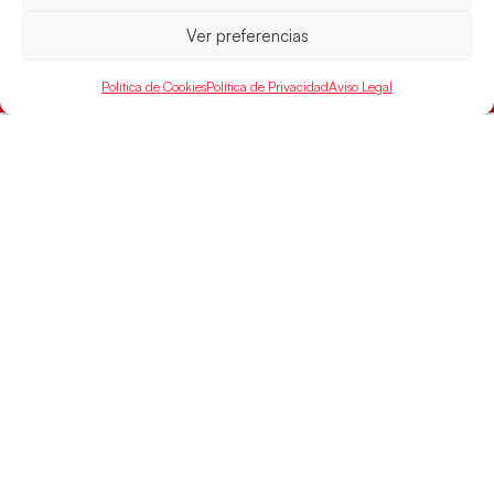
parcial de 7:1 que les ha dado el pase a semifinales
que
Ver preferencias
LEER MÁS
Política de Cookies
Política de Privacidad
Aviso Legal
SELECCIONES
ACCESO
LEGAL
DIRECTO
Hispanos
Política de