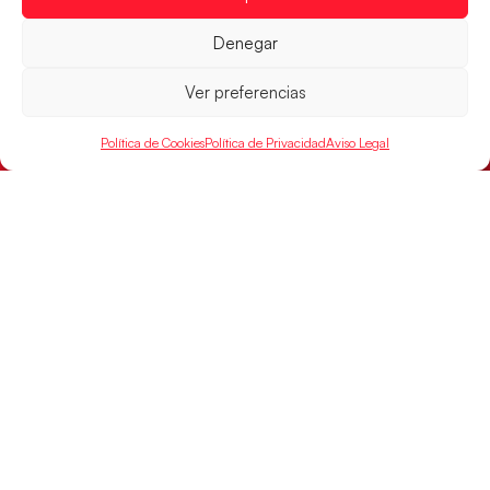
el oro
Denegar
LEER MÁS
Ver preferencias
Política de Cookies
Política de Privacidad
Aviso Legal
Los Hispanos Juveniles buscarán el bronce
continental
Los pupilos de Javier Márquez no han podido con
Alemania y disputarán el encuentro por el bronce el
próximo domingo