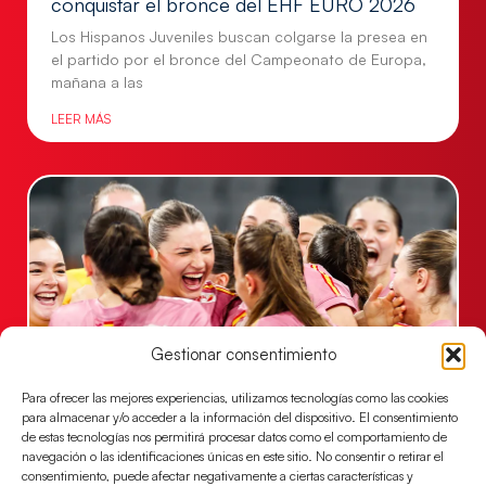
conquistar el bronce del EHF EURO 2026
Los Hispanos Juveniles buscan colgarse la presea en
el partido por el bronce del Campeonato de Europa,
mañana a las
LEER MÁS
Gestionar consentimiento
Para ofrecer las mejores experiencias, utilizamos tecnologías como las cookies
para almacenar y/o acceder a la información del dispositivo. El consentimiento
Montenegro, última frontera para las
de estas tecnologías nos permitirá procesar datos como el comportamiento de
Guerreras Juveniles en la conquista del oro
navegación o las identificaciones únicas en este sitio. No consentir o retirar el
mundial
consentimiento, puede afectar negativamente a ciertas características y