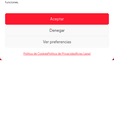
El conjunto dirigido por Cristina Cabeza buscará
funciones.
mañana, a las 17:30h., el oro en el Campeonato del
Mundo ante la
Aceptar
LEER MÁS
Denegar
Ver preferencias
Política de Cookies
Política de Privacidad
Aviso Legal
Las Guerreras Juveniles lucharán por el oro
mundialista
El conjunto dirigido por Cristina Cabeza se lleva la
victoria en las semifinales contra Egipto y luchará por