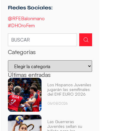
Redes Sociales:
@RFEBalonmano
#DHOroFem
Categorías
Últimas entradas
Los Hispanos Juveniles
jugarán las semifinales
del EHF EURO 2026
06/08/2026
Las Guerreras
Juveniles sellan su
billete para las