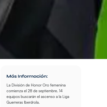
Más Información:
La División de Honor Oro femenina
comienza el 28 de septiembre. 14
equipos buscarán el ascenso a la Liga
Guerreras Iberdrola.