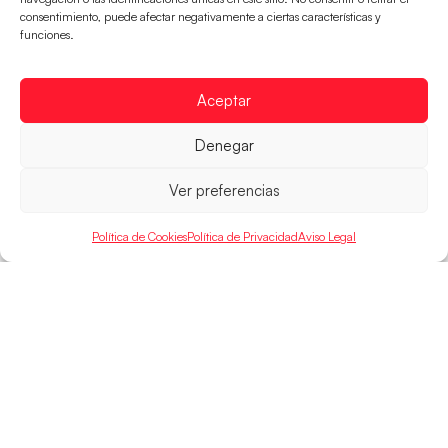
Los Hispanos Juveniles buscarán el bronce
consentimiento, puede afectar negativamente a ciertas características y
continental
funciones.
Los pupilos de Javier Márquez no han podido con
Alemania y disputarán el encuentro por el bronce el
Aceptar
próximo domingo
LEER MÁS
Denegar
Ver preferencias
Política de Cookies
Política de Privacidad
Aviso Legal