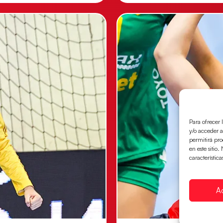
Para ofrecer 
y/o acceder a
permitirá pr
en este sitio
característica
A