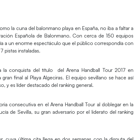
mo la cuna del balonmano playa en España, no iba a faltar a
ederación Española de Balonmano. Con cerca de 150 equipos
sistía a un enorme espectáculo que el público correspondía con
 pistas instaladas.
a la conquista del título del Arena Handball Tour 2017 en
n final al Playa Algeciras. El equipo sevillano se hace así
 y es líder destacado del ranking general.
ia consecutiva en el Arena Handball Tour al doblegar en la
cía de Sevilla, su gran adversario por el liderato del ranking
r, cuya última cita llega en dos semanas con la disputa del