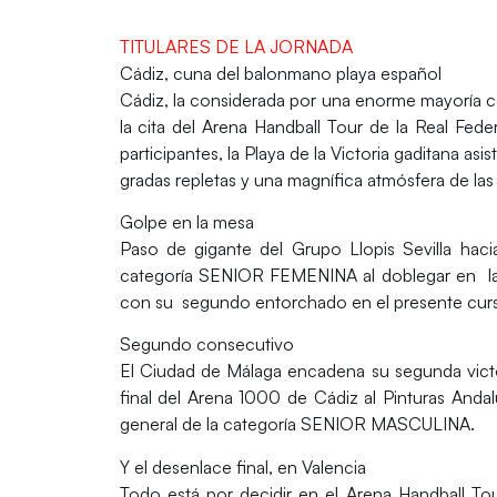
TITULARES DE LA JORNADA
Cádiz, cuna del balonmano playa español
Cádiz, la considerada por una enorme mayoría co
la cita del Arena Handball Tour de la Real F
participantes, la Playa de la Victoria gaditana a
gradas repletas y una magnífica atmósfera de las 7
Golpe en la mesa
Paso de gigante del Grupo Llopis Sevilla haci
categoría SENIOR FEMENINA al doblegar en la gra
con su segundo entorchado en el presente curso,
Segundo consecutivo
El Ciudad de Málaga encadena su segunda victor
final del Arena 1000 de Cádiz al Pinturas Andalu
general de la categoría SENIOR MASCULINA.
Y el desenlace final, en Valencia
Todo está por decidir en el Arena Handball Tou