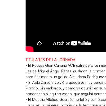
TITULARES DE LA JORNADA
• El
Rocasa Gran Canaria ACE
sufre pero se impo
Las de Miguel Ángel Peñas igualaron la contiend
pero finalmente un gol de Almudena Rodríguez d
• El
Aiala Zarautz
volvió a quedarse muy cerca de
Porriño
. Sin embargo, y como ya ocurrió en su vi
condenado al equipo vasco, que seguirá cerrando l
• El
Mecalia Atlético Guardés
no falló y sumó con
Llega así la primera victoria de la temporada 