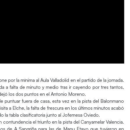
ne por la mínima al
Aula Valladolid
en el partido de la jornada.
a a falta de minuto y medio tras ir cayendo por tres tantos,
ejó los dos puntos en el Antonio Moreno.
 puntuar fuera de casa, esta vez en la pista del
Balonmano
sita a Elche, la falta de frescura en los últimos minutos acabó
a tabla clasificatoria junto al
Jofemesa Oviedo.
 contundencia el triunfo en la pista del
Canyamelar Valencia
.
lejos de A Sangriña para las de Manu Etayo que tuvieron en