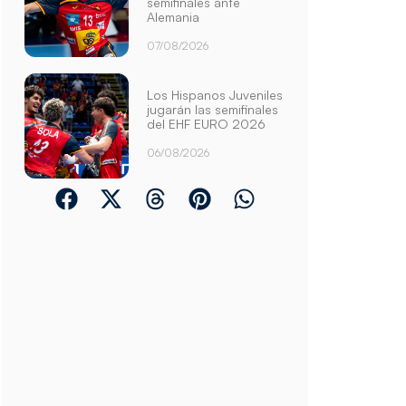
semifinales ante
Alemania
07/08/2026
Los Hispanos Juveniles
jugarán las semifinales
del EHF EURO 2026
06/08/2026