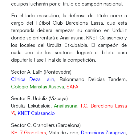
equipos lucharán por el título de campeón nacional.
En el
lado masculino
, la defensa del título corre a
cargo del
Fútbol Club Barcelona Lassa
, que esta
temporada deberá empezar su camino en Urdúliz
donde se enfrentará a Anaitasuna, KNET Calasancio y
los locales del Urdúliz Eskubaloia. El campeón de
cada uno de los sectores logrará el billete para
disputar la Fase Final de la competición.
Sector A. Lalín (Pontevedra)
Clínica Deza Lalín
, Balonmano Delicias Tandem,
Colegio Maristas Auseva
,
SAFA
Sector B. Urdúliz (Vizcaya)
Urdúliz Eskubaloia,
Anaitasuna
,
F.C. Barcelona Lassa
‘A’
,
KNET Calasancio
Sector C. Granollers (Barcelona)
KH-7 Granollers
, Mata de Jonc,
Dominicos Zaragoza
,