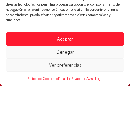
LEER MÁS
de estas tecnologías nos permitirá procesar datos como el comportamiento de
navegación o las identificaciones únicas en este sitio. No consentir o retirar el
consentimiento, puede afectar negativamente a ciertas características y
funciones.
Aceptar
Denegar
Ver preferencias
Política de Cookies
Política de Privacidad
Aviso Legal
Las Guerreras Juveniles, primeras de grupo
en la Main Round
Las pupilas de Cristina Cabeza se imponen 35-33 a
Montenegro, y el jueves disputarán los cuartos de
final ante Suiza
LEER MÁS