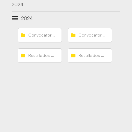
2024
2024
Convocatorias Guerreras Arena
Convocatorias Guerreras Arena Promesas
Resultados Guerreras Arena
Resultados Guerreras Arena Promesas