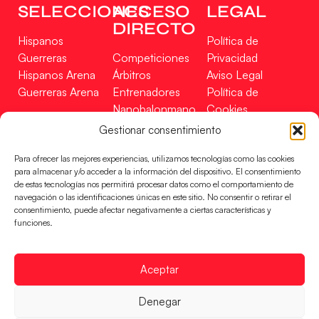
SELECCIONES
ACCESO
LEGAL
DIRECTO
Hispanos
Política de
Guerreras
Competiciones
Privacidad
Hispanos Arena
Árbitros
Aviso Legal
Guerreras Arena
Entrenadores
Política de
Nanobalonmano
Cookies
Tienda
Mapa Web
Gestionar consentimiento
SOPORTE
SÍGUENOS
EN
Para ofrecer las mejores experiencias, utilizamos tecnologías como las cookies
Incidencias
para almacenar y/o acceder a la información del dispositivo. El consentimiento
de estas tecnologías nos permitirá procesar datos como el comportamiento de
navegación o las identificaciones únicas en este sitio. No consentir o retirar el
CONTACTO
consentimiento, puede afectar negativamente a ciertas características y
FINANCIADO
funciones.
POR
Aceptar
RFEBM © 2024. Todos los derechos reservados –
Denegar
Desarrollado por