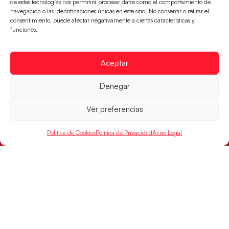
de estas tecnologías nos permitirá procesar datos como el comportamiento de
navegación o las identificaciones únicas en este sitio. No consentir o retirar el
consentimiento, puede afectar negativamente a ciertas características y
funciones.
Aceptar
Los Hispanos Juveniles buscarán el bronce
Denegar
continental
Los pupilos de Javier Márquez no han podido con
Ver preferencias
Alemania y disputarán el encuentro por el bronce el
próximo domingo
Política de Cookies
Política de Privacidad
Aviso Legal
LEER MÁS