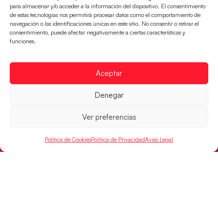
para almacenar y/o acceder a la información del dispositivo. El consentimiento
de estas tecnologías nos permitirá procesar datos como el comportamiento de
navegación o las identificaciones únicas en este sitio. No consentir o retirar el
consentimiento, puede afectar negativamente a ciertas características y
funciones.
Aceptar
Las Guerreras Juveniles sellan su billete para
Denegar
las semifinales
Ver preferencias
Las pupilas de Cristina Cabeza han remontado con
parcial de 7:1 que les ha dado el pase a semifinales
que
Política de Cookies
Política de Privacidad
Aviso Legal
LEER MÁS