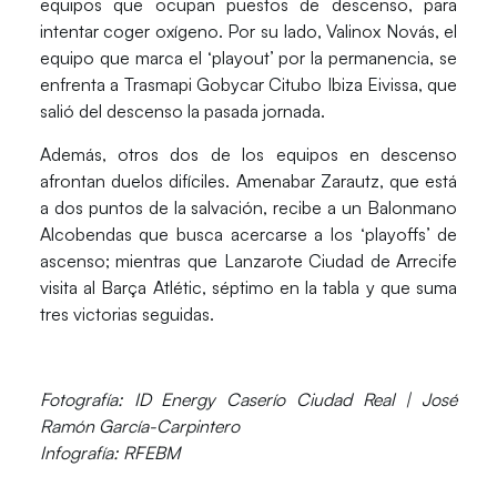
equipos que ocupan puestos de descenso, para
intentar coger oxígeno. Por su lado,
Valinox Novás,
el
equipo que marca el ‘playout’ por la permanencia, se
enfrenta a
Trasmapi Gobycar Citubo Ibiza Eivissa
, que
salió del descenso la pasada jornada.
Además, otros dos de los equipos en descenso
afrontan duelos difíciles.
Amenabar Zarautz
, que está
a dos puntos de la salvación, recibe a un
Balonmano
Alcobendas
que busca acercarse a los ‘playoffs’ de
ascenso; mientras que
Lanzarote Ciudad de Arrecife
visita a
l Barça Atlétic
, séptimo en la tabla y que suma
tres victorias seguidas.
Fotografía:
ID Energy Caserío Ciudad Real | José
Ramón García-Carpintero
Infografía:
RFEBM