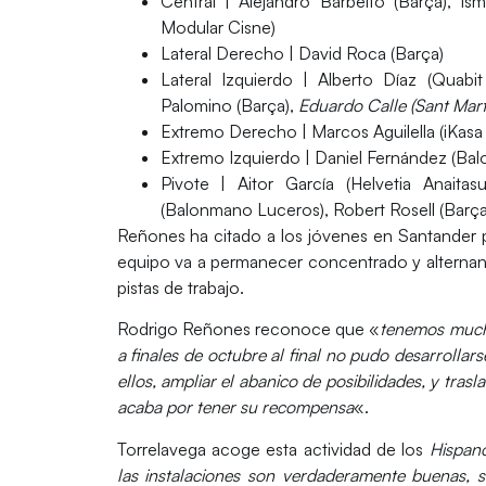
Central
| Alejandro Barbeito (Barça), Ism
Modular Cisne)
Lateral Derecho
| David Roca (Barça)
Lateral Izquierdo
| Alberto Díaz (Quabit
Palomino (Barça),
Eduardo Calle (Sant Mart
Extremo Derecho
| Marcos Aguilella (iKa
Extremo Izquierdo
| Daniel Fernández (Bal
Pivote
| Aitor García (Helvetia Anaitas
(Balonmano Luceros), Robert Rosell (Barç
Reñones ha citado a los jóvenes en Santander pa
equipo va a permanecer concentrado y alternan
pistas de trabajo.
Rodrigo Reñones reconoce que «
tenemos mucha
a finales de octubre al final no pudo desarrollars
ellos, ampliar el abanico de posibilidades, y trasl
acaba por tener su recompensa
«.
Torrelavega
acoge esta actividad de los
Hispano
las instalaciones son verdaderamente buenas,