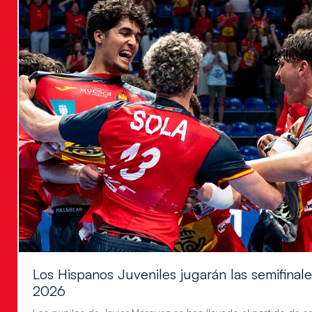
Los Hispanos Juveniles jugarán las semifina
2026