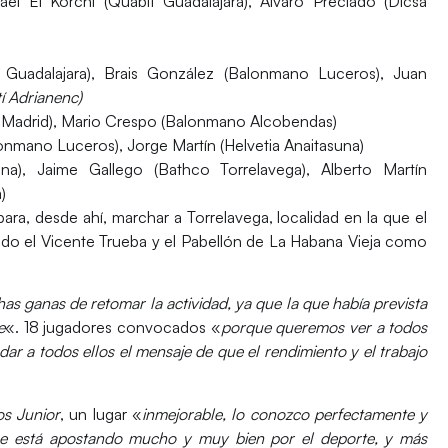
ael El Korchi (Quabit Guadalajara), Álvaro Preciado (Dicsa
 Guadalajara), Brais González (Balonmano Luceros), Juan
í Adrianenc)
sa Madrid), Mario Crespo (Balonmano Alcobendas)
onmano Luceros), Jorge Martín (Helvetia Anaitasuna)
una), Jaime Gallego (Bathco Torrelavega), Alberto Martín
a)
ra, desde ahí, marchar a Torrelavega, localidad en la que el
do el Vicente Trueba y el Pabellón de La Habana Vieja como
s ganas de retomar la actividad, ya que la que había prevista
e
«. 18 jugadores convocados «
porque queremos ver a todos
adar a todos ellos el mensaje de que el rendimiento y el trabajo
s Junior
, un lugar «
inmejorable, lo conozco perfectamente y
 se está apostando mucho y muy bien por el deporte, y más