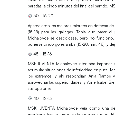
paradas, a cinco minutos del final del partido,
50′ | 16-20
Aparecieron los mejores minutos en defensa de M
(15-18) para las gallegas. Tenía que parar 
Michalovce se descolgase, pero no funcionó. 
ponerse cinco goles arriba (15-20, min. 48), y de
45′ | 15-16
MSK IUVENTA Michalovce intentaba imponer su 
acumular situaciones de inferioridad en pista. M
los extremos, y ahí respondían Ania Ramos y
aprovechar las superioridades, y Aline Isabel B
sus opciones.
40′ | 12-13
MSK IUVENTA Michalovce veía como una de su
expulsada tras cometer su tercera exclusión. N