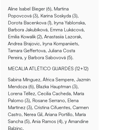
Aline Isabel Bieger (6), Martina
Popovcová (3), Karina Soskyda (3),
Dorota Bacenkova (1), Iryna Yablonska,
Barbora Jakubíková, Emma Lukácová,
Emilia Kowalik (2), Anastasiia Lazorak,
Andrea Brajovic, Iryna Kompaniiets,
Tamara Geffertova, Juliana Costa
Pereira, y Barbora Sabovová (5).
MECALIA ATLÉTICO GUARDÉS (12+12)
Sabina Mínguez, África Sempere, Jazmín
Mendoza (6), Blazka Hauptman (3),
Lorena Téllez, Cecilia Cacheda, María
Palomo (3), Rosane Serrano, Elena
Martínez (3), Cristina Cifuentes, Carmen
Castro, Nerea Gil, Ariana Portillo, María
Sancha (5), Ania Ramos (4), y Amandine
Balzinc.