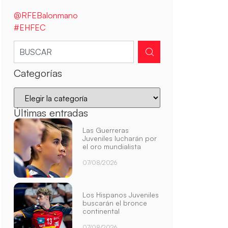
@RFEBalonmano
#EHFEC
Categorías
Últimas entradas
Las Guerreras
Juveniles lucharán por
el oro mundialista
07/08/2026
Los Hispanos Juveniles
buscarán el bronce
continental
07/08/2026