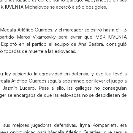
 MSK IUVENTA Michalovce se acercó a sólo dos goles.
ecalia Atlético Guardés, y el marcador se estiró hasta el +3
el partido Maros Vikartosvky para evitar que MSK IUVENTA
Explotó en el partido el equipo de Ana Seabra, consiguió
jó tocadas de muerte a las eslovacas.
ley subiendo la agresividad en defensa, y eso las llevó a
ecalia Atlético Guardés seguía apostando por llevar el juego a
 Jazmín Lucero. Pese a ello, las gallegas no conseguían
ieger se encargaba de que las eslovacas no se despidiesen de
s mejores jugadoras defensivas, Iryna Kompaniets, era
ueva oportunidad para Mecalia Atlético Guardés, que seguía