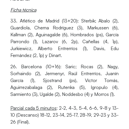
Ficha técnica
33. Atlético de Madrid (13+20):
Sterbik; Abalo (2),
Guardiola, Chema Rodríguez (3), Markussen (6),
Kallman (2), Aguinagalde (6), Hombrados (ps), García
Parrondo (1), Lazarov (6, 2p), Cañellas (4, 1p),
Jurkiewicz, Alberto Entrerríos (1), Davis, Edu
Fernández (2, 1p) y Dinart.
26. Barcelona (10+16):
Saric; Rocas (2), Nagy,
Sorhaindo (2), Jermenyr, Raúl Entrerríos, Juanín
García (1), Sjostrand (ps), Víctor Tomás,
Aguirrezabalaga (2), Rutenka (5), Igropulo (4),
Sarmiento (3), Ugalde (2), Noddesbo (4) y Morros (1).
Parcial cada 5 minutos
: 2-2, 4-3, 5-4, 6-6, 9-8 y 13-
10 (Descanso) 18-12, 23-14, 25-17, 28-19, 29-23 y 33-
26 (Final).