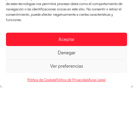
de estas tecnologías nos permitirá procesar datos como el comportamiento de
navegación o las identificaciones únicas en este sitio. No consentir o retirar el
consentimiento, puede afectar negativamente a ciertas características y
Las Guerreras Juveniles buscan ante Suiza
funciones.
un billete para las semifinales del Mundial
Las Guerreras Juveniles afronta este jueves, a las
15:00 h, los cuartos de final del Campeonato del
Aceptar
Mundo Juvenil frente
Denegar
LEER MÁS
Ver preferencias
Política de Cookies
Política de Privacidad
Aviso Legal