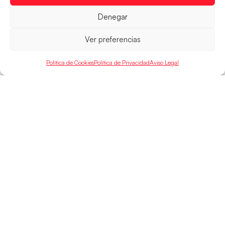
LEER MÁS
Denegar
Ver preferencias
Política de Cookies
Política de Privacidad
Aviso Legal
SELECCIONES
ACCESO
LEGAL
DIRECTO
Hispanos
Política de
Guerreras
Competiciones
Privacidad
Hispanos Arena
Árbitros
Aviso Legal