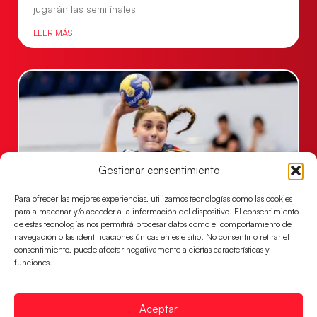
jugarán las semifinales
LEER MÁS
Gestionar consentimiento
Para ofrecer las mejores experiencias, utilizamos tecnologías como las cookies
para almacenar y/o acceder a la información del dispositivo. El consentimiento
de estas tecnologías nos permitirá procesar datos como el comportamiento de
Las Guerreras Juveniles sellan su billete para
navegación o las identificaciones únicas en este sitio. No consentir o retirar el
las semifinales
consentimiento, puede afectar negativamente a ciertas características y
funciones.
Las pupilas de Cristina Cabeza han remontado con
parcial de 7:1 que les ha dado el pase a semifinales
que
Aceptar