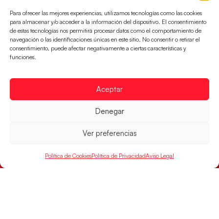
Para ofrecer las mejores experiencias, utilizamos tecnologías como las cookies
para almacenar y/o acceder a la información del dispositivo. El consentimiento
de estas tecnologías nos permitirá procesar datos como el comportamiento de
navegación o las identificaciones únicas en este sitio. No consentir o retirar el
consentimiento, puede afectar negativamente a ciertas características y
funciones.
Los Hispanos Juveniles jugarán las
semifinales del EHF EURO 2026
Aceptar
Los pupilos de Javier Márquez se han llevado el
Denegar
partido de semifinales 29-27 ante Francia y mañana
jugarán las semifinales
Ver preferencias
LEER MÁS
Política de Cookies
Política de Privacidad
Aviso Legal