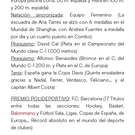
Europa piscina corta, 50 m. espalda y Plata en 100 m.
y 200 m. espalda)
Natación sincronizada
: Equipo Femenino (La
escuadra de Ana Tarrés se alzó con 6 medallas en el
Mundial de Shanghai, con Andrea Fuentes a medalla
por día y un cuarto puesto en Combo)
Piragüismo
: David Cal (Plata en el Campeonato del
Mundo clase C-1 1.000 metros)
Piragüismo
: Alfonso Benavides (Bronce en el C. del
Mundo C-1 200 m. y Plata en el C. de Europa)
Tenis
: España gana la Copa Davis (Quinta ensaladera
gracias a Nadal, Ferrer, Verdasco, Feliciano… y el
capitán Albert Costa)
PREMIO POLIDEPORTIVO
: F.C. Barcelona (17 Títulos
entre todas las secciones: Hockey, Basket,
Balonmano
y Fútbol Sala. Ligas, Copas de España, de
Europa… Récord absoluto en el mundo del deporte
de clubes)