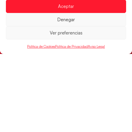
Montenegro, última frontera para las
Aceptar
Guerreras Juveniles en la conquista del oro
mundial
Denegar
El conjunto dirigido por Cristina Cabeza buscará
mañana, a las 17:30h., el oro en el Campeonato del
Ver preferencias
Mundo ante la
LEER MÁS
Política de Cookies
Política de Privacidad
Aviso Legal