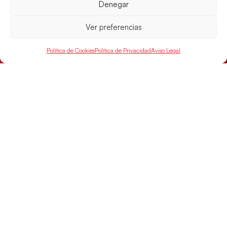
Las Guerreras Juveniles afronta este jueves, a las
Denegar
15:00 h, los cuartos de final del Campeonato del
Mundo Juvenil frente
Ver preferencias
LEER MÁS
Política de Cookies
Política de Privacidad
Aviso Legal
SELECCIONES
ACCESO
LEGAL
DIRECTO