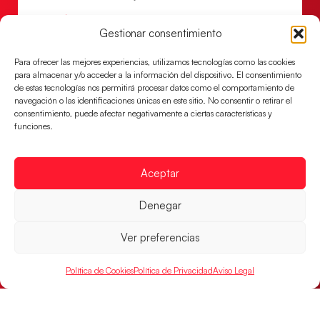
LEER MÁS
Gestionar consentimiento
Para ofrecer las mejores experiencias, utilizamos tecnologías como las cookies
para almacenar y/o acceder a la información del dispositivo. El consentimiento
de estas tecnologías nos permitirá procesar datos como el comportamiento de
navegación o las identificaciones únicas en este sitio. No consentir o retirar el
consentimiento, puede afectar negativamente a ciertas características y
funciones.
Aceptar
Denegar
Las Guerreras Juveniles buscan ante Suiza
un billete para las semifinales del Mundial
Ver preferencias
Las Guerreras Juveniles afronta este jueves, a las
15:00 h, los cuartos de final del Campeonato del
Política de Cookies
Política de Privacidad
Aviso Legal
Mundo Juvenil frente
LEER MÁS