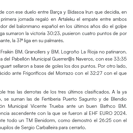
ude
con ese duelo entre
Barça
y
Bidasoa Irun
que decidía, en
a primera jornada regaló en
Artaleku
el empate entre ambos
dor del balonmano español en los últimos años dio el golpe
ega
sumaron la victoria 30:23, pusieron cuatro puntos de por
te, la 31ª liga en su palmarés.
,
Fraikin BM. Granollers
y
BM. Logroño La Rioja
no patinaron.
ia del
Pabellón Municipal Guerrer@s Naveros
, con ese 33:35
guart
sellaron a base de goles los dos puntos. Por otro lado,
lácido ante
Frigoríficos del Morrazo
con el 32:27 con el que
.
e tras las derrotas de los tres últimos clasificados. A la ya
zo, se suman las de
Fertiberia Puerto Sagunto
y de
Blendio
lón Municipal Vicente Trueba
ante un buen
Bathco BM.
dencia ascendente con la que se fueron al
EHF EURO 2024
.
ante todo un
TM Benidorm
, como demostró el 26:25 con el
 pupilos de
Sergio Carballeira
para cerrarlo.