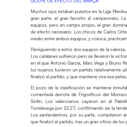
GOLPE DE EFECTO DEL BARÇA
Muchos ojos estaban puestos en la
Liga Plenit
gran parte, el gran favorito al campeonato. L
equipos, pero en campo propio, el gran domina
de efecto necesario. Los chicos de
Carlos Ort
medio entre ambos equipos, y coloca, prácticaman
Persiguiendo a estos dos equipos de la cabeza
Los catalanes sufrieron pero se llevaron la victor
en el que
Antonio García
,
Marc Vega
y
Bruno Re
los riojanos tuvieron un partido relativamente p
finalizó el partido, y que mantiene viva esa pelea
El pozo de la clasificación se mantiene inmutabl
comentada derrota de Frigoríficos del Morra
Sinfín
. Los valencianos cayeron en el
Pabel
Torrelavega
por 32:27, confirmando así la ten
Los santanderinos, por su parte, compitieron 
que finalizó el partido, tras un gran oficio de los