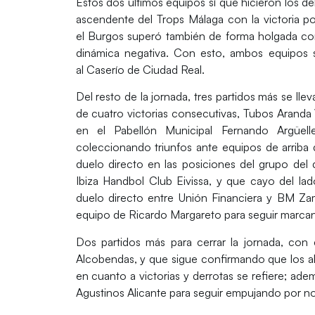
Estos dos últimos equipos sí que hicieron los d
ascendente del
Trops Málaga
con la victoria p
el
Burgos
superó también de forma holgada co
dinámica negativa. Con esto, ambos equipos 
al
Caserío de Ciudad Real
.
Del resto de la jornada, tres partidos más se ll
de cuatro victorias consecutivas,
Tubos Aranda 
en el
Pabellón Municipal Fernando Argüell
coleccionando triunfos ante equipos de arriba d
duelo directo en las posiciones del grupo de
Ibiza Handbol Club Eivissa
, y que cayo del lad
duelo directo entre
Unión Financiera
y
BM Za
equipo de
Ricardo Margareto
para seguir marcan
Dos partidos más para cerrar la jornada, con
Alcobendas
, y que sigue confirmando que los 
en cuanto a victorias y derrotas se refiere; ade
Agustinos Alicante
para seguir empujando por no