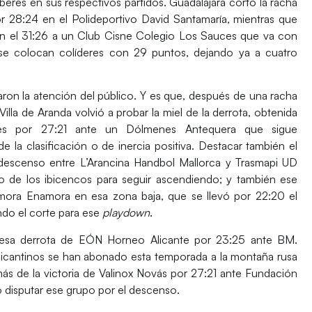
eberes en sus respectivos partidos.
Guadalajara
cortó la racha
or 28:24 en el
Polideportivo David Santamaría
, mientras que
n el 31:26 a un
Club Cisne Colegio Los Sauces
que va con
se colocan colíderes con 29 puntos, dejando ya a cuatro
evaron la atención del público. Y es que, después de una racha
Villa de Aranda
volvió a probar la miel de la derrota, obtenida
es
por 27:21 ante un
Dólmenes Antequera
que sigue
e la clasificación o de inercia positiva. Destacar también el
l descenso entre
L’Arancina Handbol Mallorca
y
Trasmapi UD
o de los ibicencos para seguir ascendiendo; y también ese
mora Enamora
en esa zona baja, que se llevó por 22:20 el
do el corte para ese
playdown
.
 esa derrota de
EÓN Horneo Alicante
por 23:25 ante
BM.
alicantinos se han abonado esta temporada a la montaña rusa
más de la victoria de
Valinox Novás
por 27:21 ante
Fundación
 disputar ese grupo por el descenso.