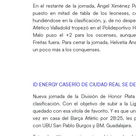
En el restante de la jornada,
Ángel Ximénez P
puesto en mitad de tabla de los leoneses, c
hundiéndose en la clasificación, y, de no desp
Atlético Valladolid
tropezó en el
Polideportivo H
Malo
puso el +2 para los oscenses, aunque 
Freitas
fuera. Para cerrar la jornada,
Helvetia An
un poco más a los conquenses.
ID ENERGY CASERÍO DE CIUDAD REAL SE D
Nueva jornada de la
División de Honor Plata
clasificación. Con el objetivo de subir a la
Li
quedado con esa vitola de favorito. Y es que 
vez en casa del
Barça Atlètic
por 28:25, les 
con
UBU San Pablo Burgos
y
BM. Guadalajara
.