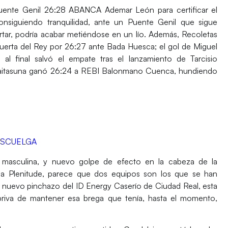
uente Genil
26:28
ABANCA Ademar León
para certificar el
onsiguiendo tranquilidad, ante un
Puente Genil
que sigue
ertar, podría acabar metiéndose en un lío. Además,
Recoletas
uerta del Rey
por 26:27 ante
Bada Huesca
; el gol de
Miguel
al final salvó el empate tras el lanzamiento de
Tarcisio
aitasuna
ganó 26:24 a
REBI Balonmano Cuenca
, hundiendo
ESCUELGA
 masculina
, y nuevo golpe de efecto en la cabeza de la
ga Plenitude
, parece que dos equipos son los que se han
un nuevo pinchazo del
ID Energy Caserío de Ciudad Real
, esta
priva de mantener esa brega que tenía, hasta el momento,