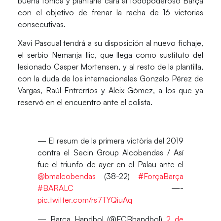
buena tónica y plantarle cara al todopoderoso Barça
con el objetivo de frenar la racha de 16 victorias
consecutivas.
Xavi Pascual
tendrá a su disposición al nuevo fichaje,
el serbio
Nemanja Ilic
, que llega como sustituto del
lesionado Casper Mortensen, y al resto de la plantilla,
con la duda de los internacionales Gonzalo Pérez de
Vargas, Raúl Entrerríos y Aleix Gómez, a los que ya
reservó en el encuentro ante el colista.
— El resum de la primera victòria del 2019
contra el Secin Group Alcobendas / Así
fue el triunfo de ayer en el Palau ante el
@bmalcobendas
(38-22)
#ForçaBarça
#BARALC
—-
pic.twitter.com/rs7TYQiuAq
— Barça Handbol (@FCBhandbol)
2 de