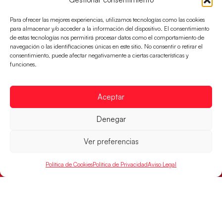
El conjunto dirigido por Cristina Cabeza se lleva la
victoria en las semifinales contra Egipto y luchará por
Para ofrecer las mejores experiencias, utilizamos tecnologías como las cookies
el oro
para almacenar y/o acceder a la información del dispositivo. El consentimiento
de estas tecnologías nos permitirá procesar datos como el comportamiento de
LEER MÁS
navegación o las identificaciones únicas en este sitio. No consentir o retirar el
consentimiento, puede afectar negativamente a ciertas características y
funciones.
Aceptar
Denegar
Ver preferencias
Política de Cookies
Política de Privacidad
Aviso Legal
Los Hispanos Juveniles buscarán el bronce
continental
Los pupilos de Javier Márquez no han podido con
Alemania y disputarán el encuentro por el bronce el