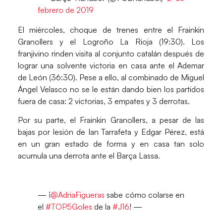
febrero de 2019
El miércoles, choque de trenes entre el
Frainkin
Granollers
y el
Logroño La Rioja
(19:30). Los
franjivino rinden visita al conjunto catalán después de
lograr una solvente victoria en casa ante el Ademar
de León (36:30). Pese a ello, al combinado de
Miguel
Ángel Velasco
no se le están dando bien los partidos
fuera de casa: 2 victorias, 3 empates y 3 derrotas.
Por su parte, el
Frainkin Granollers
, a pesar de las
bajas por lesión de
Ian Tarrafeta
y
Edgar Pérez
, está
en un gran estado de forma y en casa tan solo
acumula una derrota ante el Barça Lassa.
— ¡
@AdriaFigueras
sabe cómo colarse en
el
#TOP5Goles
de la
#J16
! —