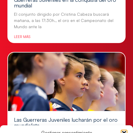
mundial
El conjunto dirigido por Cristina Cabeza buscará
mañana, a las 17:30h., el oro en el Campeonato del
Mundo ante la
LEER MÁS
Las Guerreras Juveniles lucharán por el oro
mundialista
Gestionar consentimiento