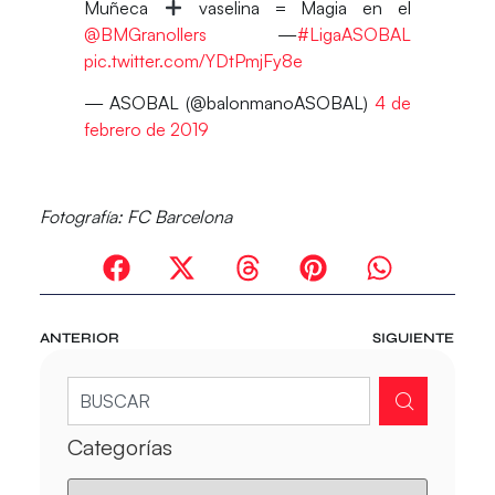
Muñeca
vaselina = Magia en el
@BMGranollers
—
#LigaASOBAL
pic.twitter.com/YDtPmjFy8e
— ASOBAL (@balonmanoASOBAL)
4 de
febrero de 2019
Fotografía: FC Barcelona
ANTERIOR
SIGUIENTE
Categorías