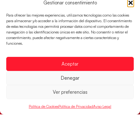
Gestionar consentimiento
Los pupilos de Javier Márquez no han podido con
Alemania y disputarán el encuentro por el bronce el
Para ofrecer las mejores experiencias, utilizamos tecnologías como las cookies
próximo domingo
para almacenar y/o acceder a la información del dispositivo. El consentimiento
de estas tecnologías nos permitirá procesar datos como el comportamiento de
LEER MÁS
navegación o las identificaciones únicas en este sitio. No consentir o retirar el
consentimiento, puede afectar negativamente a ciertas características y
funciones.
Aceptar
Denegar
Ver preferencias
Política de Cookies
Política de Privacidad
Aviso Legal
Los Hispanos Juveniles jugarán las
semifinales del EHF EURO 2026
Los pupilos de Javier Márquez se han llevado el
partido de semifinales 29-27 ante Francia y mañana