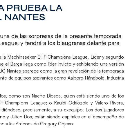
A PRUEBA LA
L NANTES
 una de las sorpresas de la presente temporada
ague, y tendrá a los blaugranas delante para
 la
Machinseeker EHF Champions League
. Líder y segundo
ue el
Barça
llega como líder invicto y exhibiendo una versión
BC Nantes
aparece como la gran revelación de la temporada
elante de equipos aspirantes como
Aalborg Håndbold
,
Industria
cidos, como son
Nacho Biosca
, quien está siendo uno de los
F Champions League
; o
Kauldi Odriozola
y
Valero Rivera
,
midiéndose, precisamente, a su exequipo. Los dos jugadores
nne
y
Julien Bos
, están siendo capitales en el desempeño de
no a las órdenes de
Gregory Cojean
.