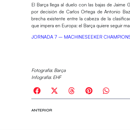
El Barça llega al duelo con las bajas de
Jaime G
por decisión de
Carlos Ortega
de
Antonio Ba
brecha existente entre la cabeza de la clasifica
que impera en
Europa
: el Barça quiere seguir 
JORNADA 7 – MACHINESEEKER CHAMPION
Fotografía
:
Barça
Infografía
:
EHF
ANTERIOR