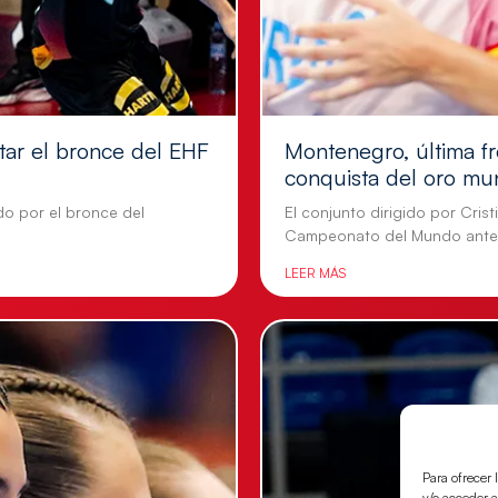
tar el bronce del EHF
Montenegro, última fr
conquista del oro mu
do por el bronce del
El conjunto dirigido por Cris
Campeonato del Mundo ante
LEER MÁS
Para ofrecer 
y/o acceder a