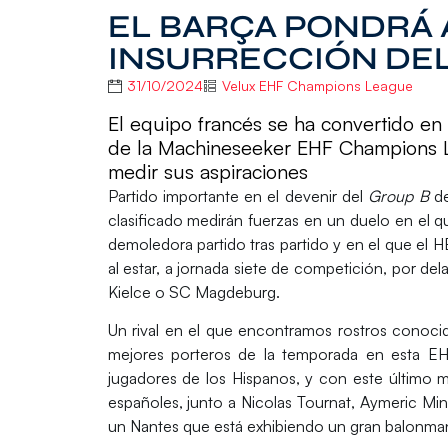
EL BARÇA PONDRÁ 
INSURRECCIÓN DE
31/10/2024
Velux EHF Champions League
El equipo francés se ha convertido en
de la Machineseeker EHF Champions Le
medir sus aspiraciones
Partido importante en el devenir del
Group B
de
clasificado medirán fuerzas en un duelo en el q
demoledora partido tras partido y en el que el
H
al estar, a jornada siete de competición, por d
Kielce
o
SC Magdeburg
.
Un rival en el que encontramos rostros cono
mejores porteros de la temporada en esta
EH
jugadores de los
Hispanos
, y con este último 
españoles, junto a
Nicolas Tournat
,
Aymeric Mi
un
Nantes
que está exhibiendo un gran balonma