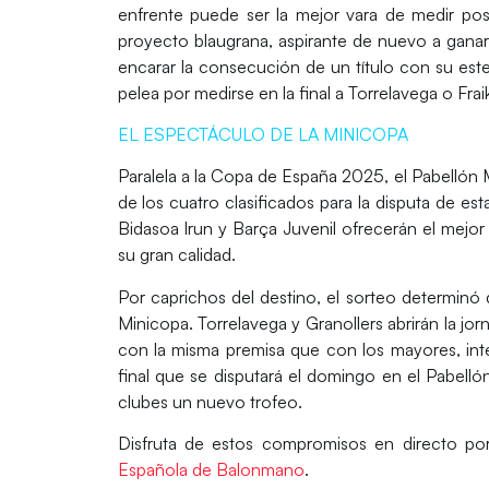
enfrente puede ser la mejor vara de medir posi
proyecto blaugrana, aspirante de nuevo a ganarl
encarar la consecución de un título con su est
pelea por medirse en la final a
Torrelavega
o
Frai
EL ESPECTÁCULO DE LA MINICOPA
Paralela a la
Copa de España 2025
, el
Pabellón M
de los cuatro clasificados para la disputa de es
Bidasoa Irun
y
Barça Juvenil
ofrecerán el mejor
su gran calidad.
Por caprichos del destino, el sorteo determinó
Minicopa
.
Torrelavega
y
Granollers
abrirán la jo
con la misma premisa que con los mayores, inten
final que se disputará el domingo en el
Pabelló
clubes un nuevo trofeo.
Disfruta de estos compromisos en directo p
Española de Balonmano
.