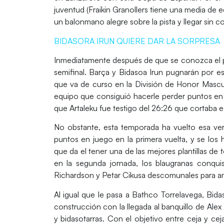
juventud (Fraikin Granollers tiene una media de e
un balonmano alegre sobre la pista y llegar sin 
BIDASORA IRUN QUIERE DAR LA SORPRESA
Inmediatamente después de que se conozca el pr
semifinal.
Barça
y
Bidasoa Irun
pugnarán por ese 
que va de curso en la
División de Honor Mascu
equipo que consiguió hacerle perder puntos en
que
Artaleku
fue testigo del 26:26 que cortaba es
No obstante, esta temporada ha vuelto esa ve
puntos en juego en la primera vuelta, y se los
que da el tener una de las mejores plantillas de 
en la segunda jornada, los blaugranas conqui
Richardson
y
Petar Cikusa
descomunales para ama
Al igual que le pasa a
Bathco Torrelavega
, Bid
construcción con la llegada al banquillo de
Alex
y bidasotarras. Con el objetivo entre ceja y ce