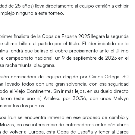
dad de 25 años) lleva directamente al equipo catalán a exhibir
complejo ninguno a este torneo.
imer finalista de la
Copa de España 2025
llegará la segunda
último billete al partido por el título. El líder imbatido de lo
lina
tendrá que batirse el cobre precisamente ante el último
 el campeonato nacional, un 9 de septiembre de 2023 en el
a racha triunfal blaugrana.
rsión dominadora del equipo dirigido por
Carlos Ortega
. 30
 ha llevado todos con una gran solvencia, con esa seguridad
todo el
Viejo Continente
. Sin ir más lejos, en su duelo directo
staron (este año sí) Artaleku por 30:36, con unos
Melvyn
rrar los dos puntos.
asoa Irun se encuentra inmerso en ese proceso de cambio y
 Mozas
, en ese intercambio de entrenadores entre cántabros
ja de volver a
Europa
, esta Copa de España y tener al Barça