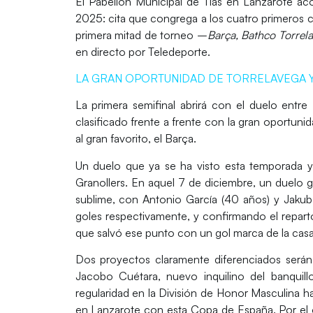
El Pabellón Municipal de Tías en
Lanzarote
aco
2025
: cita que congrega a los cuatro primeros c
primera mitad de torneo –
Barça, Bathco Torrela
en directo por
Teledeporte
.
LA GRAN OPORTUNIDAD DE TORRELAVEGA 
La primera semifinal abrirá con el duelo entre
clasificado frente a frente con la gran oportunida
al gran favorito, el
Barça
.
Un duelo que ya se ha visto esta temporada 
Granollers
. En aquel 7 de diciembre, un duelo g
sublime, con
Antonio García
(40 años) y
Jakub
goles respectivamente, y confirmando el repart
que salvó ese punto con un gol marca de la casa
Dos proyectos claramente diferenciados serán 
Jacobo Cuétara
, nuevo inquilino del banqui
regularidad en la
División de Honor Masculina
ha
en
Lanzarote
con esta Copa de España. Por el 