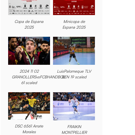
Copa de Espana
Minicopa de
2025
Espana 2025
2024 11 02
LuisPalomeque TLV
GRANOLLERSvsFCBHANDBOL
BEN 19 scaled
61 scaled
DSC 6561 Arrate
FRAIKIN
Morales
MONTPELLIER