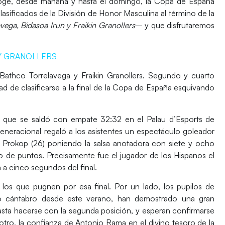
ge, desde mañana y hasta el domingo, la
Copa de España
lasificados de la División de Honor Masculina al término de la
vega, Bidasoa Irun y Fraikin Granollers
– y que disfrutaremos
Y GRANOLLERS
Bathco Torrelavega
y
Fraikin Granollers
. Segundo y cuarto
d de clasificarse a la final de la
Copa de España
esquivando
y que se saldó con empate 32:32 en el
Palau d’Esports de
eneracional regaló a los asistentes un espectáculo goleador
 Prokop
(26) poniendo la salsa anotadora con siete y ocho
o de puntos. Precisamente fue el jugador de los
Hispanos
el
 a cinco segundos del final.
los que pugnen por esa final. Por un lado, los pupilos de
llo cántabro desde este verano, han demostrado una gran
sta hacerse con la segunda posición, y esperan confirmarse
otro, la confianza de
Antonio Rama
en el divino tesoro de la