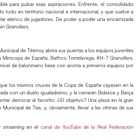
ble para pulsar esas aspiraciones. Enfrente, el consolidado
o todo en territorio nacional e internacional, y que vuelve a
elar elenco de jugadores. De poder a poder una encarnizada
kin Granollers
.
unicipal de Titerroy
abrirá sus puertas a los equipos juveniles
ta
Minicopa de España
.
Bathco Torrelavega
,
KH-7 Granollers
,
 nivel de balonmano base con aroma a primeros equipos por
 que los mismos cruces de la
Copa de España
cayesen en la
rnada con un duelo igualadísimo, y la cerrarán
Bidasoa
y
Barça
tar derrocar al favorito. ¿El objetivo? Una plaza en la gran
n Municipal de Tías
, y, obviamente, llevar a las vitrinas de sus
or
streaming
en el
canal de YouTube de la Real Federación