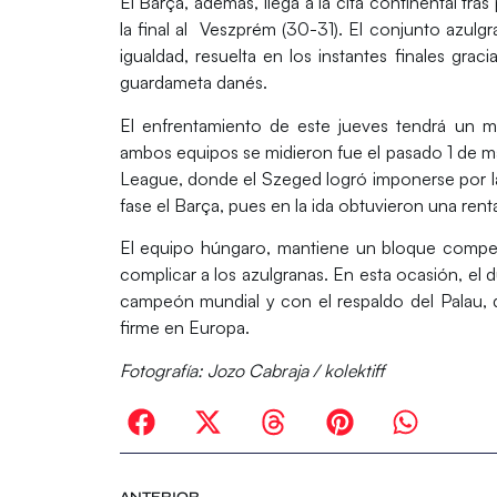
El Barça, además, llega a la cita continental tras
la final al
Veszprém (30-31).
El conjunto azulgra
igualdad, resuelta en los instantes finales graci
guardameta danés.
El enfrentamiento de este jueves tendrá un m
ambos equipos se midieron fue el pasado 1 de may
League
, donde el
Szeged
logró imponerse por l
fase el Barça, pues en la ida obtuvieron una renta
El equipo húngaro, mantiene un bloque compet
complicar a los azulgranas. En esta ocasión, el d
campeón mundial y con el respaldo del Palau, q
firme en Europa.
Fotografía:
Jozo Cabraja / kolektiff