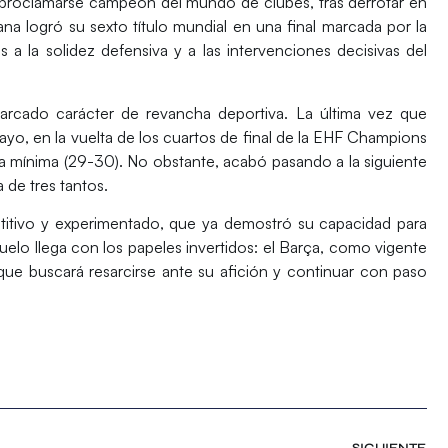
proclamarse campeón del mundo de clubes,
tras derrotar en
na logró su sexto título mundial en una final marcada por la
as a la solidez defensiva y a las intervenciones decisivas del
arcado carácter de revancha deportiva. La última vez que
o, en la vuelta de los cuartos de final de la
EHF
Champions
a mínima (29-30). No obstante, acabó pasando a la siguiente
 de tres tantos.
itivo y experimentado, que ya demostró su capacidad para
uelo llega con los papeles invertidos: el
Barça
, como vigente
ue buscará resarcirse ante su afición y continuar con paso