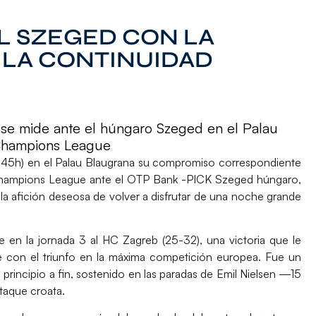
AL SZEGED CON LA
 LA CONTINUIDAD
a se mide ante el húngaro Szeged en el Palau
 Champions League
:45h)
en el
Palau Blaugrana
su compromiso correspondiente
 Champions League
ante el
OTP Bank -PICK Szeged
húngaro,
 afición deseosa de volver a disfrutar de una noche grande
e en la jornada 3 al
HC Zagreb
(25-32), una victoria que le
e con el triunfo en la máxima competición europea. Fue un
rincipio a fin, sostenido en las paradas de
Emil Nielsen
—15
ataque croata.