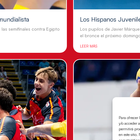
mundialista
Los Hispanos Juvenil
n las semifinales contra Egipto
Los pupilos de Javier Márque
el bronce el próximo doming
LEER MÁS
Para ofrecer 
y/o acceder a
permitirá pr
en este sitio