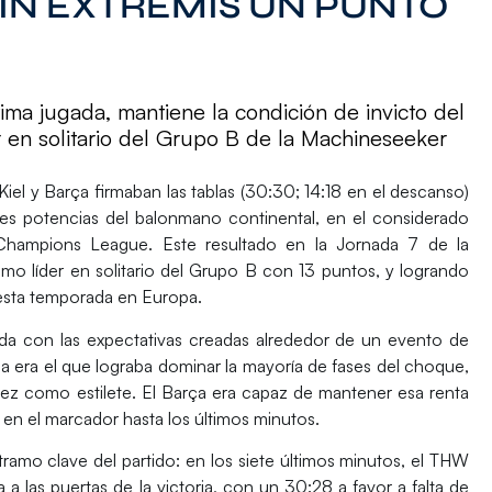
 IN EXTREMIS UN PUNTO
ima jugada, mantiene la condición de invicto del
r en solitario del Grupo B de la Machineseeker
iel y Barça
firmaban las tablas
(30:30
; 14:18 en el descanso)
des potencias del balonmano continental, en el considerado
Champions League
. Este resultado en la
Jornada 7
de la
o líder en solitario del Grupo B con 13 puntos, y logrando
 esta temporada en Europa.
da con las expectativas creadas alrededor de un evento de
ga
era el que lograba dominar la mayoría de fases del choque,
mez
como estilete. El Barça era capaz de mantener esa renta
va en el marcador hasta los últimos minutos.
ramo clave del partido: en los siete últimos minutos, el
THW
 a las puertas de la victoria, con un
30:28 a favor a falta de