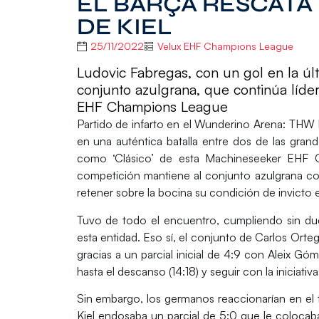
EL BARÇA RESCATA
DE KIEL
25/11/2022
Velux EHF Champions League
Ludovic Fabregas, con un gol en la últ
conjunto azulgrana, que continúa líde
EHF Champions League
Partido de infarto en el Wunderino Arena:
THW K
en una auténtica batalla entre dos de las gran
como ‘Clásico’ de esta
Machineseeker EHF 
competición mantiene al conjunto azulgrana com
retener sobre la bocina su condición de invicto
Tuvo de todo el encuentro, cumpliendo sin du
esta entidad. Eso sí, el conjunto de
Carlos Orte
gracias a un
parcial inicial de 4:9
con
Aleix Gó
hasta el descanso (14:18) y seguir con la iniciati
Sin embargo, los germanos reaccionarían en el t
Kiel endosaba un parcial de 5:0
que le colocaba