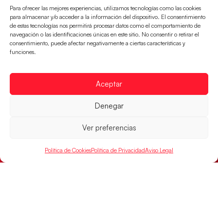
Para ofrecer las mejores experiencias, utilizamos tecnologías como las cookies
jugarán las semifinales
para almacenar y/o acceder a la información del dispositivo. El consentimiento
LEER MÁS
de estas tecnologías nos permitirá procesar datos como el comportamiento de
navegación o las identificaciones únicas en este sitio. No consentir o retirar el
consentimiento, puede afectar negativamente a ciertas características y
funciones.
Aceptar
Denegar
Ver preferencias
Política de Cookies
Política de Privacidad
Aviso Legal
Las Guerreras Juveniles sellan su billete para
las semifinales
Las pupilas de Cristina Cabeza han remontado con
parcial de 7:1 que les ha dado el pase a semifinales
que