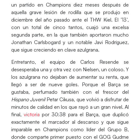
un partido en
Champions diez meses después de
aquella grave lesión de rodilla
que se produjo en
diciembre del año pasado
ante el THW Kie
l. El ’13’,
con un total de cinco tantos, cuajó una
excelsa
segunda parte,
en la que también aportaron mucho
Jonathan Carlsbogard y un notable Javi Rodríguez,
que sigue creciendo en clave azulgrana.
Entretanto, el equipo de Carlos Resende
se
desesperaba una y otra vez
con Nielsen, un coloso. Y
los azulgrana no dejaban de aumentar su renta, que
llegó a ser de
nueve goles
. Porque el Barça se
gustaba, perfumado también
con el frescor del
Hispano Juvenil
Petar Cikusa,
que volvió a disfrutar de
minutos de calidad en los que rayó a un gran nivel. Al
final,
victoria
por
30:38 para el Barça
, que duplicó
exactamente el marcador al descanso y que sigue
imparable en Champions como
líder del Grupo B,
donde comparte primer puesto con el GOG Gudme