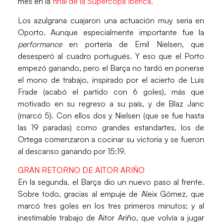
mes en la
final de la Supercopa Ibérica.
Los azulgrana cuajaron una
actuación muy seria en
Oporto
. Aunque especialmente importante fue la
performance
en portería de
Emil Nielsen,
que
desesperó al cuadro portugués. Y eso que el Porto
empezó ganando, pero el
Barça no tardó en ponerse
el mono de trabajo
, inspirado por el acierto de
Luis
Frade
(acabó el partido con 6 goles), más que
motivado en su regreso a su país, y de
Blaz Janc
(marcó 5). Con ellos dos y Nielsen (que se fue hasta
las
19 paradas
) como grandes estandartes, los de
Ortega comenzaron a cocinar su victoria y se fueron
al descanso ganando por
15:19.
GRAN RETORNO DE AITOR ARIÑO
En la segunda, el Barça dio un nuevo paso al frente.
Sobre todo,
gracias al empuje de Aleix Gómez,
que
marcó tres goles en los tres primeros minutos; y al
i
nestimable trabajo de Aitor Ariño,
que volvía a jugar