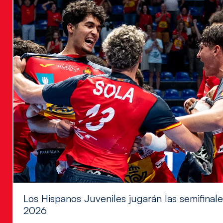
Los Hispanos Juveniles jugarán las semifina
2026