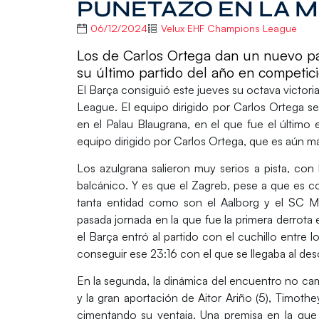
PUÑETAZO EN LA 
06/12/2024
Velux EHF Champions League
Los de Carlos Ortega dan un nuevo pas
su último partido del año en competic
El
Barça
consiguió este jueves su octava victori
League.
El equipo dirigido por
Carlos Ortega
se
en el
Palau Blaugrana,
en el que fue el último
equipo dirigido por
Carlos Ortega
, que es aún má
Los azulgrana salieron muy serios a pista, con
balcánico. Y es que el
Zagreb
, pese a que es c
tanta entidad como son el
Aalborg
y el
SC M
pasada jornada en la que fue la primera derrota 
el Barça entró al partido con el cuchillo entre
conseguir ese 23:16 con el que se llegaba al de
En la segunda, la dinámica del encuentro no c
y la gran aportación de
Aitor Ariño
(5),
Timothe
cimentando su ventaja. Una premisa en la que 