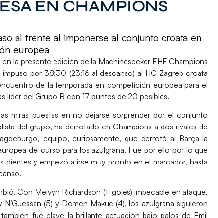
MESA EN CHAMPIONS
o al frente al imponerse al conjunto croata en
ión europea
a en la presente edición de la
Machineseeker EHF Champions
 impuso por 38:30 (23:16 al descanso) al
HC Zagreb
croata
 encuentro de la temporada en competición europea para el
s líder del
Grupo B
con 17 puntos de 20 posibles.
 las miras puestas en no dejarse sorprender por el conjunto
olista del grupo, ha derrotado en
Champions
a dos rivales de
agdeburgo
, equipo, curiosamente, que derrotó al
Barça
la
europea del curso para los azulgrana. Fue por ello por lo que
 los dientes y empezó a irse muy pronto en el marcador, hasta
scanso.
ambió. Con
Melvyn Richardson
(11 goles) impecable en ataque,
y N’Guessan
(5) y
Domen Makuc
(4), los azulgrana siguieron
también fue clave la brillante actuación bajo palos de
Emil