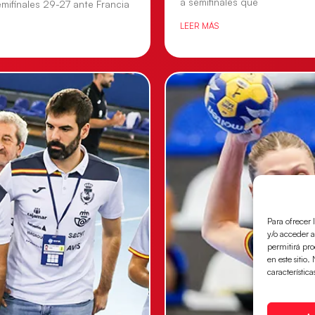
a semifinales que
mifinales 29-27 ante Francia
LEER MÁS
Para ofrecer 
y/o acceder a
permitirá pr
en este sitio
característica