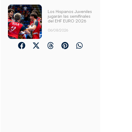
Los Hispanos Juveniles
jugarán las semifinales
del EHF EURO 2026
06/08/2026