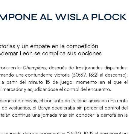
IMPONE AL WISLA PLOCK
torias y un empate en la competición
Ademar León se complica sus opciones
toria en la
Champions
, después de tres jornadas disputadas.
irmando una contundente victoria (30:37, 13:21 al descanso).
 a partir del minuto 15 de juego, momento en el que el
l marcador y adjudicándose el control del encuentro.
ciones defensivas, el conjunto de Pascual amasaba una renta
a de vestuarios, el Barça deceleraba sin perder el control del
talán continúa una jornada más sin conocer la derrota en la
u segunda derrota consecutiva (26:30, 10:12 al descanso) en