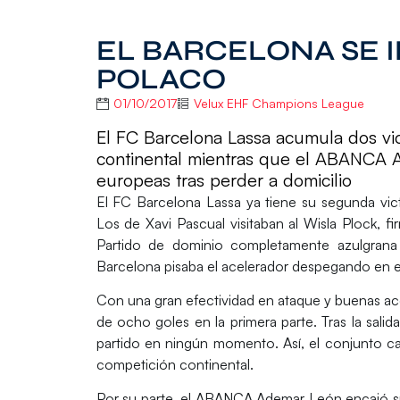
EL BARCELONA SE 
POLACO
01/10/2017
Velux EHF Champions League
El FC Barcelona Lassa acumula dos vic
continental mientras que el ABANCA 
europeas tras perder a domicilio
El
FC Barcelona Lassa
ya tiene su segunda vic
Los de
Xavi Pascual
visitaban al
Wisla Plock
, f
Partido de dominio completamente azulgrana
Barcelona pisaba el acelerador despegando en e
Con una gran efectividad en ataque y buenas ac
de ocho goles en la primera parte. Tras la salid
partido en ningún momento. Así, el conjunto ca
competición continental.
Por su parte, el
ABANCA Ademar León
encajó s