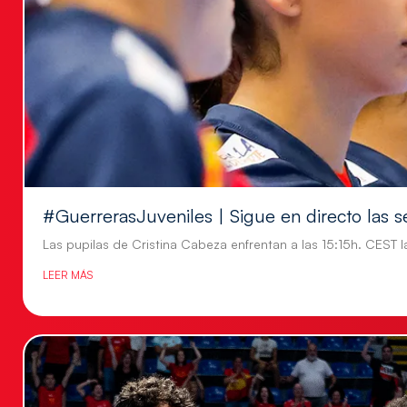
#GuerrerasJuveniles | Sigue en directo las s
Las pupilas de Cristina Cabeza enfrentan a las 15:15h. CEST l
LEER MÁS