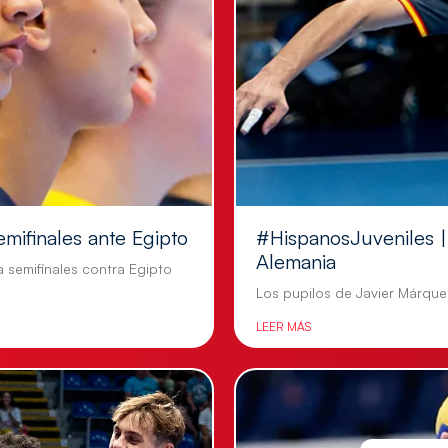
emifinales ante Egipto
#HispanosJuveniles | 
Alemania
a semifinales contra Egipto
Los pupilos de Javier Márquez
LEER MÁS