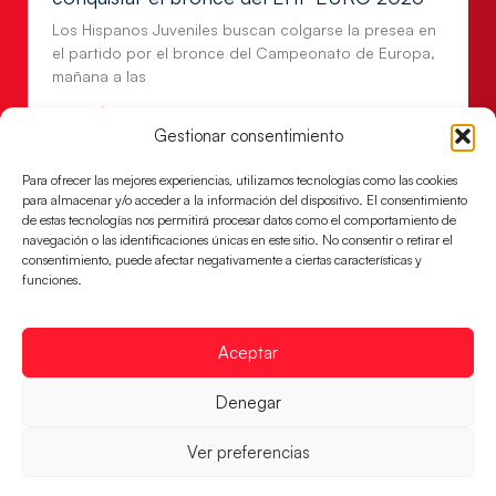
Los Hispanos Juveniles buscan colgarse la presea en
el partido por el bronce del Campeonato de Europa,
mañana a las
LEER MÁS
Gestionar consentimiento
Para ofrecer las mejores experiencias, utilizamos tecnologías como las cookies
para almacenar y/o acceder a la información del dispositivo. El consentimiento
de estas tecnologías nos permitirá procesar datos como el comportamiento de
navegación o las identificaciones únicas en este sitio. No consentir o retirar el
consentimiento, puede afectar negativamente a ciertas características y
funciones.
Aceptar
Denegar
Montenegro, última frontera para las
Guerreras Juveniles en la conquista del oro
Ver preferencias
mundial