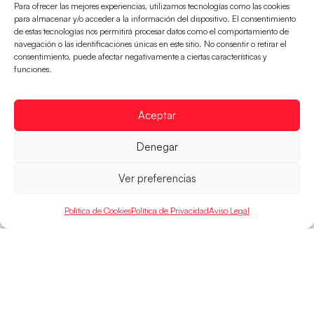
Para ofrecer las mejores experiencias, utilizamos tecnologías como las cookies
para almacenar y/o acceder a la información del dispositivo. El consentimiento
de estas tecnologías nos permitirá procesar datos como el comportamiento de
navegación o las identificaciones únicas en este sitio. No consentir o retirar el
consentimiento, puede afectar negativamente a ciertas características y
Las Guerreras Juveniles sellan su billete para
funciones.
las semifinales
Las pupilas de Cristina Cabeza han remontado con
Aceptar
parcial de 7:1 que les ha dado el pase a semifinales
que
Denegar
LEER MÁS
Ver preferencias
Política de Cookies
Política de Privacidad
Aviso Legal