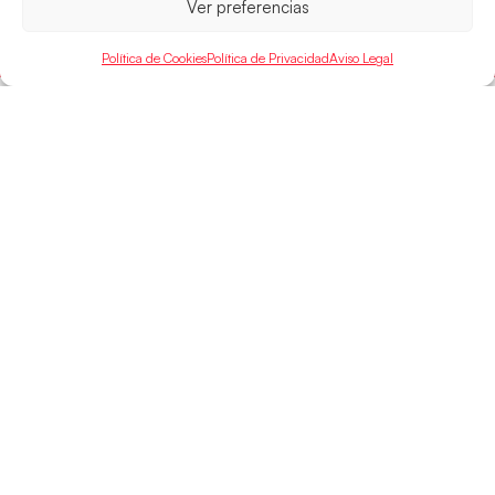
Ver preferencias
LEER MÁS
Política de Cookies
Política de Privacidad
Aviso Legal
SELECCIONES
ACCESO
LEGAL
DIRECTO
Hispanos
Política de
Guerreras
Competiciones
Privacidad
Hispanos Arena
Árbitros
Aviso Legal