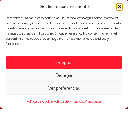
Un clásico ante Francia para buscar el
Gestionar consentimiento
billete a semifinales del EHF EURO 2026
Los Hispanos Juveniles se enfrentarán a Francia en los
Para ofrecer las mejores experiencias, utilizamos tecnologías como las cookies
cuartos de final, este jueves a las 17:00h.
para almacenar y/o acceder a la información del dispositivo. El consentimiento
de estas tecnologías nos permitirá procesar datos como el comportamiento de
LEER MÁS
navegación o las identificaciones únicas en este sitio. No consentir o retirar el
consentimiento, puede afectar negativamente a ciertas características y
funciones.
Aceptar
Denegar
Ver preferencias
Política de Cookies
Política de Privacidad
Aviso Legal
Las Guerreras Juveniles buscan ante Suiza
un billete para las semifinales del Mundial
Las Guerreras Juveniles afronta este jueves, a las